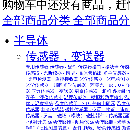
购物车中还没有商品，赶
全部商品分类
全部商品分
半导体
传感器，变送器
专用传感器
传感器 - 配件
传感器接口 - 接线盒
传感
传感器 - 光断续器 - 槽型 - 晶体管输出
光学传感器 - 
- 光电检测器 - 遥控接收器
光学传感器 - 光电检测器 
光学传感器 - 测距
光学传感器 - 环境光，IR，UV 
器
压力传感器，变送器
图像传感器，相机
多功能
浮子，液位传感器
温度传感器 - 模拟和数字输出
温
偶，温度探头
温度传感器 - NTC 热敏电阻器
温度传
传感器
电流传感器
磁性传感器 - 位置，接近，速
传感器 - 罗盘，磁场（模块）
磁性器件 - 传感器匹
- 倾斜开关
运动传感器 - 倾角仪
运动传感器 - 光学
IMU（惯性测量装置）
配件
颗粒、粉尖传感器
颜