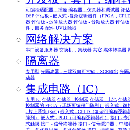
可编程适配器，插座
编程器，仿真器和调试器
评估
DSP
评估板 - 嵌入式 -复杂逻辑器件（FPGA，CPL
器
评估板 - 运算放大器
评估板 - 音频放大器
评估板 
件，服务
配件
UV抹除器
网络解决方案
串口设备服务器
交换机，集线器
其它
媒体转换器
隔离器
专用型
光隔离器 - 三端双向可控硅，SCR输出
光隔
动器
集成电路（IC）
专用 IC
存储器
存储器 - 控制器
存储器 - 电池
存储器
控制器的 FPGA（现场可编程门阵列）
嵌入式 - 
- 片上系统 (SoC)
嵌入式 - CPLD（复杂可编程逻辑
阵列）
嵌入式 - PLD（可编程逻辑器件）
接口 - 专
式触摸
接口 - 信号终端器
接口 - 信号缓冲器，中
关，多路复用器，多路分解器
接口 - 滤波器 - 有源