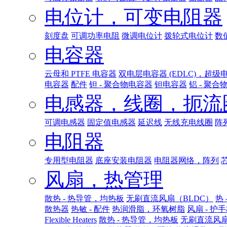
电位计，可变电阻器
刻度盘
可调功率电阻
微调电位计
拨轮式电位计
数
电容器
云母和 PTFE 电容器
双电层电容器 (EDLC)，超级
电容器
配件
钽 - 聚合物电容器
钽电容器
铝 - 聚合
电感器，线圈，扼流
可调电感器
固定值电感器
延迟线
无线充电线圈
阵
电阻器
专用型电阻器
底座安装电阻器
电阻器网络，阵列
风扇，热管理
散热 - 热导管，均热板
无刷直流风扇（BLDC）
热 
散热器
热敏 - 配件
热润滑脂，环氧树脂
风扇 - 
Flexible Heaters
散热 - 热导管，均热板
无刷直流风扇