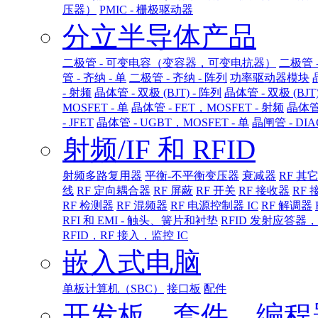
压器）
PMIC - 栅极驱动器
分立半导体产品
二极管 - 可变电容（变容器，可变电抗器）
二极管 
管 - 齐纳 - 单
二极管 - 齐纳 - 阵列
功率驱动器模块
- 射频
晶体管 - 双极 (BJT) - 阵列
晶体管 - 双极 (BJT
MOSFET - 单
晶体管 - FET，MOSFET - 射频
晶体管 
- JFET
晶体管 - UGBT，MOSFET - 单
晶闸管 - DI
射频/IF 和 RFID
射频多路复用器
平衡-不平衡变压器
衰减器
RF 其它
线
RF 定向耦合器
RF 屏蔽
RF 开关
RF 接收器
RF
RF 检测器
RF 混频器
RF 电源控制器 IC
RF 解调器
RFI 和 EMI - 触头、簧片和衬垫
RFID 发射应答器
RFID，RF 接入，监控 IC
嵌入式电脑
单板计算机（SBC）
接口板
配件
开发板，套件，编程