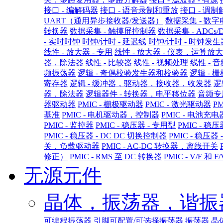
接口 - 编解码器
接口 - 语音录制和重放
接口 - 调制
UART（通用异步接收器/发送器）
数据采集 - 数
转换器
数据采集 - 触摸屏控制器
数据采集 - ADCs/
- 实时时钟
时钟/计时 - 延迟线
时钟/计时 - 时钟发
线性 - 放大器 - 专用
线性 - 放大器 - 仪表，运算
器，除法器
线性 - 比较器
线性 - 视频处理
线性 - 
频振荡器
逻辑 - 奇偶校验发生器和校验器
逻辑 - 
寄存器
逻辑 - 缓冲器，驱动器，接收器，收发器
逻
器，除法器
逻辑器件 - 转换器，电平移位器
音频专
器驱动器
PMIC - 栅极驱动器
PMIC - 激光驱动器
P
基准
PMIC - 电机驱动器，控制器
PMIC - 电池充电
PMIC - 监控器
PMIC - 稳压器 - 专用型
PMIC - 稳压
PMIC - 稳压器 - DC DC 切换控制器
PMIC - 稳压器
关，负载驱动器
PMIC - AC-DC 转换器，离线开关
修正）
PMIC - RMS 至 DC 转换器
PMIC - V/F 和 
无源元件
晶体，振荡器，谐振
可编程振荡器
引脚可配置/可选择振荡器
振荡器
晶